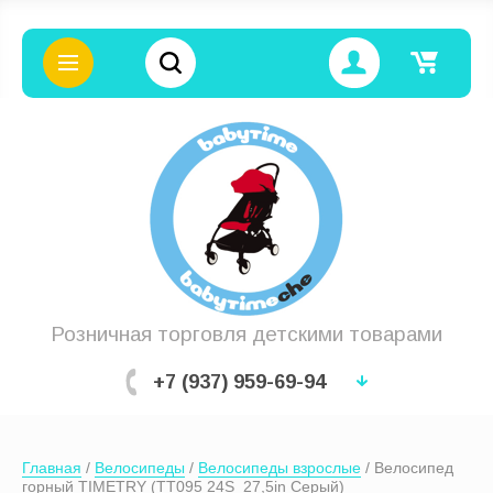
Цена (руб.):
Название:
Розничная торговля детскими товарами
+7 (937) 959-69-94
Артикул:
Главная
 / 
Велосипеды
 / 
Велосипеды взрослые
 / Велосипед 
Текст:
горный TIMETRY (TT095 24S  27,5in Серый)