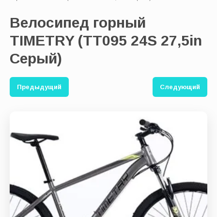
Велосипед горный
Выберите категорию:
TIMETRY (TT095 24S 27,5in
Серый)
Производитель:
Предыдущий
Следующий
Новинка:
Спецпредложение:
Результатов на странице: