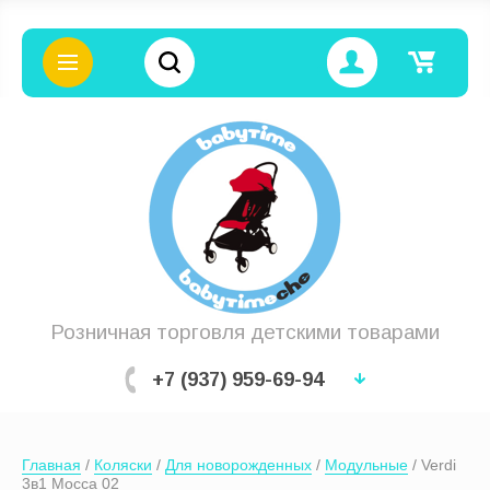
Цена (руб.):
Название:
Розничная торговля детскими товарами
+7 (937) 959-69-94
Артикул:
Главная
 / 
Коляски
 / 
Для новорожденных
 / 
Модульные
 / Verdi 
Текст:
3в1 Mocca 02