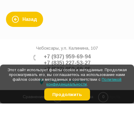
Назад
Чебоксары, ул. Калинина, 107
+7 (937) 959-69-94
+7 (835) 227-53-27
+7 (937) 959-69-95
Этот сайт использует файлы cookie и метаданные. Продолжая
просматривать его, вы соглашаетесь на использование нами
файлов cookie и метаданных в соответствии с
Политикой
Смотреть на карте
конфиденциальности
.
Продолжить
Сравнение
Корзина
пусто
0
0
Подписка на спецпредложения
Подпишись и узнавай про распродажи и акции