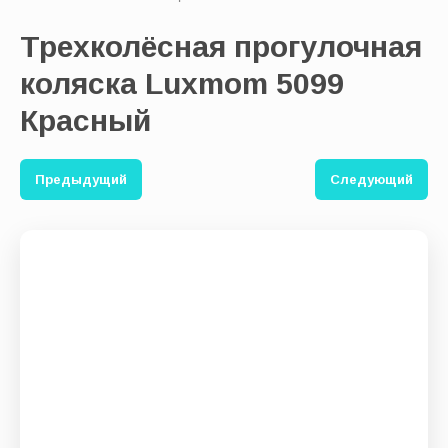
Трехколёсная прогулочная
Выберите категорию:
коляска Luxmom 5099
Красный
Производитель:
Предыдущий
Следующий
Новинка:
Спецпредложение:
Результатов на странице: