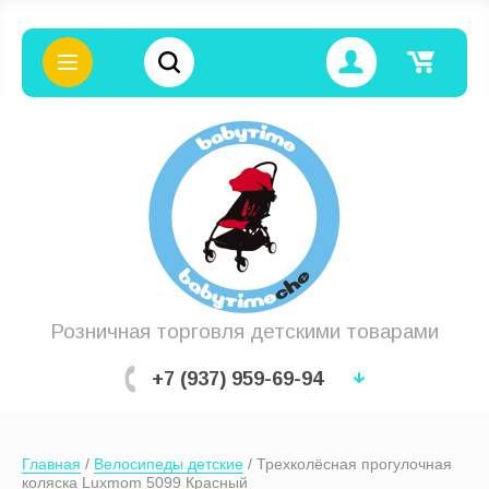
Цена (руб.):
Название:
Розничная торговля детскими товарами
+7 (937) 959-69-94
Артикул:
Главная
 / 
Велосипеды детские
 / Трехколёсная прогулочная 
Текст:
коляска Luxmom 5099 Красный