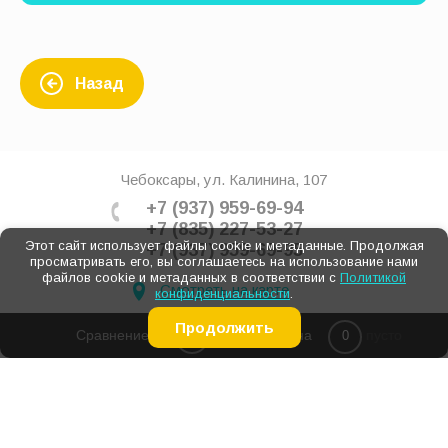
Назад
Чебоксары, ул. Калинина, 107
+7 (937) 959-69-94
+7 (835) 227-53-27
Этот сайт использует файлы cookie и метаданные. Продолжая
+7 (937) 959-69-95
просматривать его, вы соглашаетесь на использование нами
файлов cookie и метаданных в соответствии с
Политикой
Смотреть на карте
конфиденциальности
.
Продолжить
Сравнение
Корзина
пусто
0
0
Подписка на спецпредложения