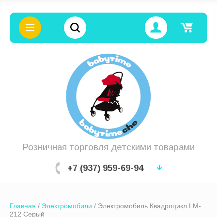
Цена (руб.):
Название:
Розничная торговля детскими товарами
+7 (937) 959-69-94
Артикул:
Главная
 / 
Электромобили
 / Электромобиль Квадроцикл LM-
Текст:
212 Серый