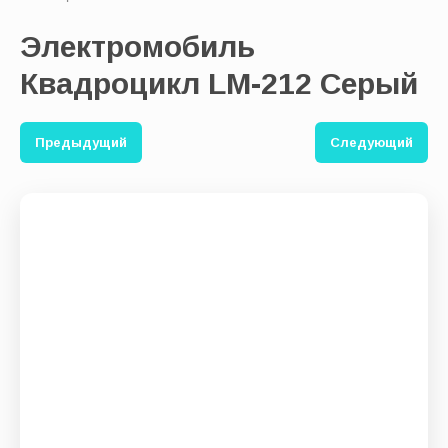
Электромобиль
Выберите категорию:
Квадроцикл LM-212 Серый
Производитель:
Предыдущий
Следующий
Новинка:
Спецпредложение:
Результатов на странице: