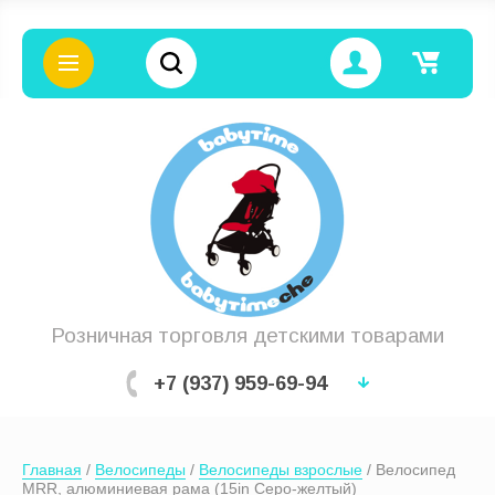
Цена (руб.):
Название:
Розничная торговля детскими товарами
+7 (937) 959-69-94
Артикул:
Главная
 / 
Велосипеды
 / 
Велосипеды взрослые
 / Велосипед 
Текст:
MRR, алюминиевая рама (15in Серо-желтый)