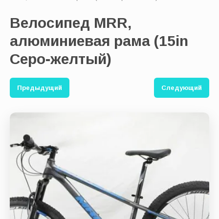
Велосипед MRR,
Выберите категорию:
алюминиевая рама (15in
Серо-желтый)
Производитель:
Предыдущий
Следующий
Новинка:
Спецпредложение:
Результатов на странице: