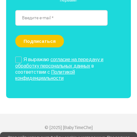
Подписаться
Я выражаю
согласие на передачу и
обработку персональных данных
в
соответствии с
Политикой
конфиденциальности
© [2025] [BabyTimeChe]